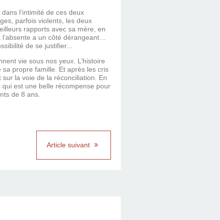
 dans l’intimité de ces deux
ges, parfois violents, les deux
meilleurs rapports avec sa mère, en
it à l’absente a un côté dérangeant…
bilité de se justifier...
nent vie sous nos yeux. L’histoire
 sa propre famille. Et après les cris
ur la voie de la réconciliation. En
is qui est une belle récompense pour
nts de 8 ans.
Article suivant