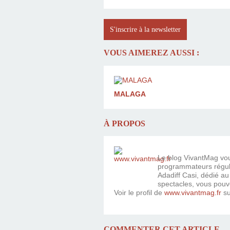
S'inscrire à la newsletter
VOUS AIMEREZ AUSSI :
MALAGA
À PROPOS
Le blog VivantMag vous
programmateurs réguli
Adadiff Casi, dédié au
spectacles, vous pouv
Voir le profil de
www.vivantmag.fr
su
COMMENTER CET ARTICLE