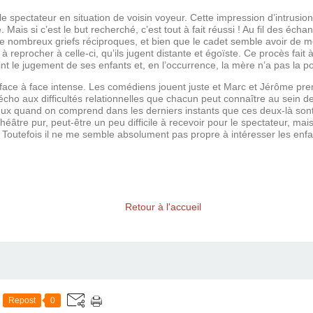
e spectateur en situation de voisin voyeur. Cette impression d’intrusion
is si c’est le but recherché, c’est tout à fait réussi ! Au fil des échan
t de nombreux griefs réciproques, et bien que le cadet semble avoir de 
tre à reprocher à celle-ci, qu’ils jugent distante et égoïste. Ce procès fa
t le jugement de ses enfants et, en l’occurrence, la mère n’a pas la possi
e face à face intense. Les comédiens jouent juste et Marc et Jérôme pren
 écho aux difficultés relationnelles que chacun peut connaître au sein de
 eux quand on comprend dans les derniers instants que ces deux-là sont s
éâtre pur, peut-être un peu difficile à recevoir pour le spectateur, ma
 Toutefois il ne me semble absolument pas propre à intéresser les enfa
Retour à l'accueil
Repost
0