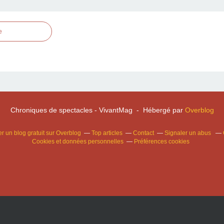
e
Chroniques de spectacles - VivantMag - Hébergé par
Overblog
r un blog gratuit sur Overblog
Top articles
Contact
Signaler un abus
Cookies et données personnelles
Préférences cookies