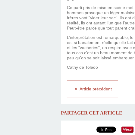
Ce parti pris de mise en scène met l
hommes provoque un léger malaise. Ma
frères vont "vider leur sac". Ils on
réalité, ils ont autant l’un que l’au
Peut-être parce que tout parent crain
L’interprétation est remarquable, l
est si banalement réelle qu’elle fait
et les "vacheries", on respire avec
tous cas c'est un beau moment de th
peu qu’on se soit laissé embarquer.
Cathy de Toledo
Article précédent
PARTAGER CET ARTICLE