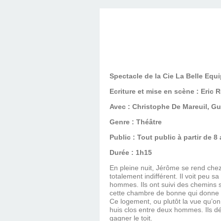
Spectacle de la Cie La Belle Equ
Ecriture et mise en scène : Eric 
Avec : Christophe De Mareuil, G
Genre : Théâtre
Public : Tout public à partir de 8
Durée : 1h15
En pleine nuit, Jérôme se rend chez
totalement indifférent. Il voit peu s
hommes. Ils ont suivi des chemins sé
cette chambre de bonne qui donne su
Ce logement, ou plutôt la vue qu’on
huis clos entre deux hommes. Ils dé
gagner le toit.