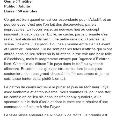
Genre : Théâtre
Public : Adulte
Durée : 50 minutes
Ce qui est bien quand on est correspondante pour l’Adadiff, et un
peu curieuse, c’est que l’on fait des découvertes, parfois
improbables. En l’occurrence, un nouveau lieu au concept
innovant : à deux pas de l’Etoile, se cache, partie prenante d’un
restaurant étoilé au Michelin, une petite salle de 50 places, la
scène Thélème. Il s’y produit du beau monde entre Denis Lavant
et Gauthier Fourcade. Ce ne sont pas les têtes d’affiche qui m’ont
attirée dans ce lieu sélect où la billetterie laisse voir une belle toile
d’Alechinsky, mais le programme envoyé par l’agence d’Elektron
libre. C’est elle qui diffuse "Un pays dans le ciel" au synopsis
alléchant. Et comme les grosses structures dont je suis plus
coutumière n’ont pas grand-chose à m’offrir ces temps-ci, je me
suis laissé tenter et j’ai plutôt bien fait.
Le patron de céans accueille le public et joue au Monsieur Loyal
avec bonhomie et enthousiasme. Nous sommes 26 pour assister,
un comble en ce lieu sis dans les très beaux quartiers, à un
spectacle sur le droit d’asile et dont le texte est le résultat d’une
commande d’écriture à Aiat Fayez.
Le texte laisse entendre deux niveaux de récits. Le premier est