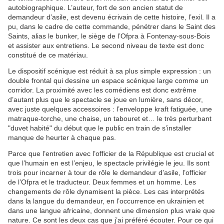
autobiographique. L’auteur, fort de son ancien statut de
demandeur d’asile, est devenu écrivain de cette histoire, l’exil. Il a
pu, dans le cadre de cette commande, pénétrer dans le Saint des
Saints, alias le bunker, le siège de l’Ofpra à Fontenay-sous-Bois
et assister aux entretiens. Le second niveau de texte est donc
constitué de ce matériau.
Le dispositif scénique est réduit à sa plus simple expression : un
double frontal qui dessine un espace scénique large comme un
corridor. La proximité avec les comédiens est donc extrême
d’autant plus que le spectacle se joue en lumière, sans décor,
avec juste quelques accessoires : l’enveloppe kraft fatiguée, une
matraque-torche, une chaise, un tabouret et… le très perturbant
"duvet habité" du début que le public en train de s’installer
manque de heurter à chaque pas.
Parce que l’entretien avec l’officier de la République est crucial et
que l’humain en est l’enjeu, le spectacle privilégie le jeu. Ils sont
trois pour incarner à tour de rôle le demandeur d’asile, l’officier
de l’Ofpra et le traducteur. Deux femmes et un homme. Les
changements de rôle dynamisent la pièce. Les cas interprétés
dans la langue du demandeur, en l’occurrence en ukrainien et
dans une langue africaine, donnent une dimension plus vraie que
nature. Ce sont les deux cas que j’ai préféré écouter. Pour ce qui