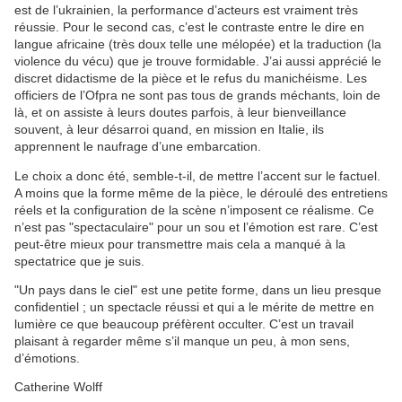
est de l’ukrainien, la performance d’acteurs est vraiment très
réussie. Pour le second cas, c’est le contraste entre le dire en
langue africaine (très doux telle une mélopée) et la traduction (la
violence du vécu) que je trouve formidable. J’ai aussi apprécié le
discret didactisme de la pièce et le refus du manichéisme. Les
officiers de l’Ofpra ne sont pas tous de grands méchants, loin de
là, et on assiste à leurs doutes parfois, à leur bienveillance
souvent, à leur désarroi quand, en mission en Italie, ils
apprennent le naufrage d’une embarcation.
Le choix a donc été, semble-t-il, de mettre l’accent sur le factuel.
A moins que la forme même de la pièce, le déroulé des entretiens
réels et la configuration de la scène n’imposent ce réalisme. Ce
n’est pas "spectaculaire" pour un sou et l’émotion est rare. C’est
peut-être mieux pour transmettre mais cela a manqué à la
spectatrice que je suis.
"Un pays dans le ciel" est une petite forme, dans un lieu presque
confidentiel ; un spectacle réussi et qui a le mérite de mettre en
lumière ce que beaucoup préfèrent occulter. C’est un travail
plaisant à regarder même s’il manque un peu, à mon sens,
d’émotions.
Catherine Wolff