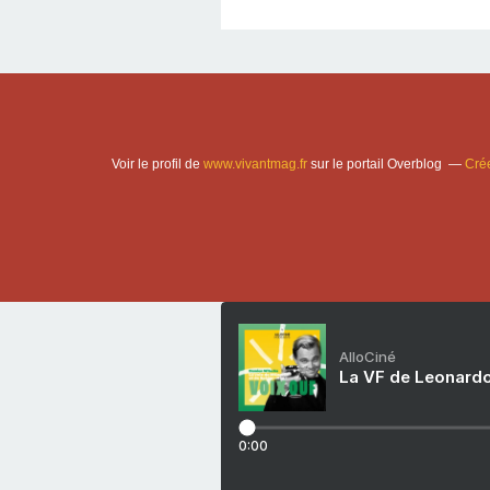
Voir le profil de
www.vivantmag.fr
sur le portail Overblog
Crée
AlloCiné
La VF de Leonardo
0:00