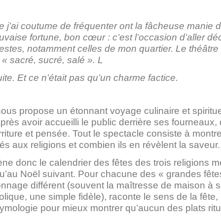
e j’ai coutume de fréquenter ont la fâcheuse manie 
uvaise fortune, bon cœur : c’est l’occasion d’aller dé
stes, notamment celles de mon quartier. Le théâtre
 « sacré, sucré, salé ». L
ite. Et ce n’était pas qu’un charme factice.
us propose un étonnant voyage culinaire et spirituel
rès avoir accueilli le public derrière ses fourneaux, qu
iture et pensée. Tout le spectacle consiste à montre
iés aux religions et combien ils en révèlent la saveur.
ène donc le calendrier des fêtes des trois religions 
squ’au Noël suivant. Pour chacune des « grandes fêt
onnage différent (souvent la maîtresse de maison à 
olique, une simple fidèle), raconte le sens de la fête
tymologie pour mieux montrer qu’aucun des plats ritu