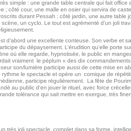
très simple : une grande table centrale qui fait office
e ; côté cour, une malle en osier qui servira de caste
oscrits durant Pessah ; côté jardin, une autre table 
e scène, un cyclo. Le tout est agrémenté d’un joli tra
ligieusement.
t d’abord une excellente conteuse. Son verbe et sa
participe du dépaysement. L’érudition qu’elle porte 
cène où elle regarde, hypnotisée, le public en mange
dait vraiment le péplum « des dix commandements » 
isseur son/lumière participe aussi de cette mise en a
rythme le spectacle et opère un comique de répétitio
médienne, participe régulièrement. La fête de Pou
ndé au public d’en jouer le rituel, avec force crécell
ande tolérance qui sait mettre en exergue, très finem
un très joli spectacle, complet dans sa forme, intellig