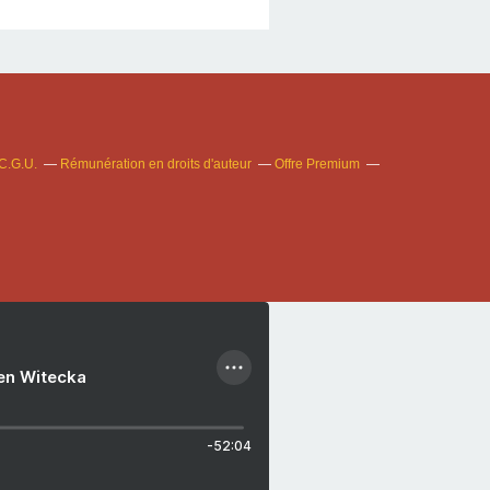
C.G.U.
Rémunération en droits d'auteur
Offre Premium
ien Witecka
-52:04