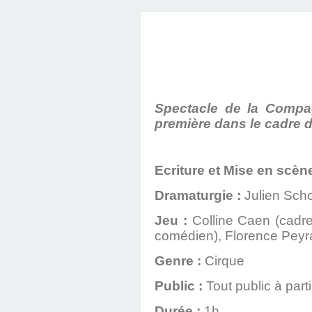
Spectacle de la Compag
première dans le cadre de
Ecriture et Mise en scèn
Dramaturgie :
Julien Scho
Jeu :
Colline Caen (cadre
comédien), Florence Peyra
Genre :
Cirque
Public :
Tout public à part
Durée :
1h