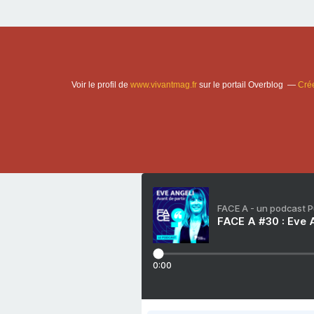
Voir le profil de
www.vivantmag.fr
sur le portail Overblog
Crée
FACE A - un podcast 
FACE A #30 : Eve A
0:00