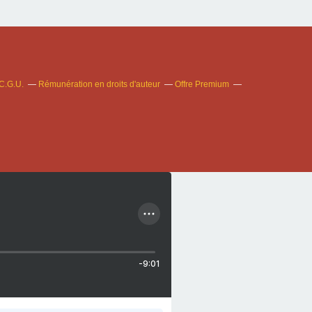
C.G.U.
Rémunération en droits d'auteur
Offre Premium
-9:01