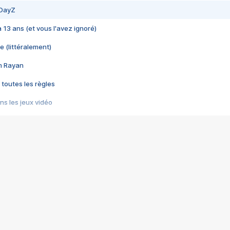
 DayZ
 a 13 ans (et vous l'avez ignoré)
e (littéralement)
im Rayan
 toutes les règles
s les jeux vidéo
us choquant de Rockstar ? - Le scandale BULLY
e plus moche de Steam
du RÊVE tourne au CAUCHEMAR
pendant 8 heures
it… à tort
umiliés par un jeu vidéo