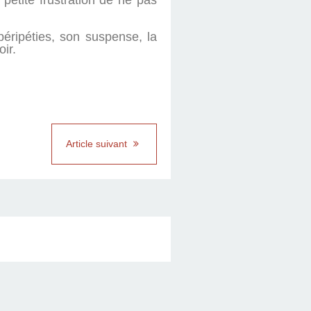
 petite frustration de ne pas
éripéties, son suspense, la
ir.
Article suivant