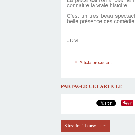
La pièce est romancée, le ré
connaitre la vraie histoire.
C'est un très beau spectac
belle présence des comédiens
JDM
Article précédent
PARTAGER CET ARTICLE
S'inscrire à la newsletter