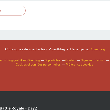
e
Chroniques de spectacles - VivantMag - Hébergé par
Overblog
r un blog gratuit sur Overblog
Top articles
Contact
Signaler un abus
Cookies et données personnelles
Préférences cookies
 Battle Royale - DayZ