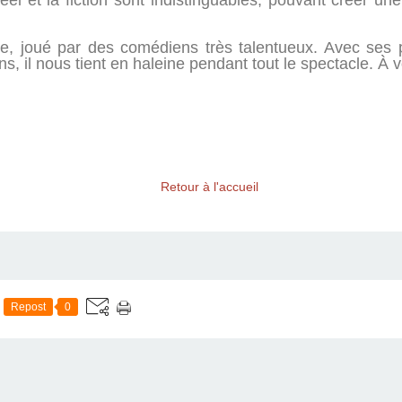
el et la fiction sont indistinguables, pouvant créer une
le, joué par des comédiens très talentueux. Avec ses p
, il nous tient en haleine pendant tout le spectacle. À vo
Retour à l'accueil
Repost
0