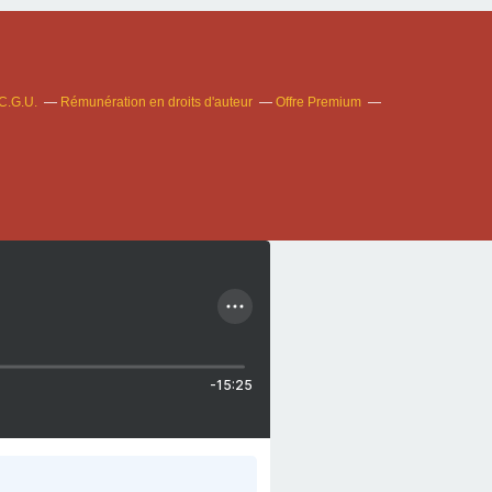
C.G.U.
Rémunération en droits d'auteur
Offre Premium
-15:25