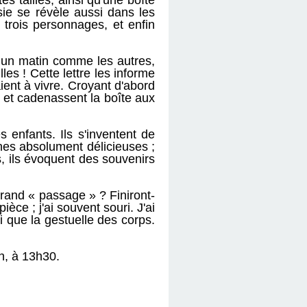
s tailles, ainsi qu'une boîte 
ie se révèle aussi dans les 
trois personnages, et enfin 
t un matin comme les autres, 
lles ! Cette lettre les informe 
ient à vivre. Croyant d'abord 
r et cadenassent la boîte aux 
enfants. Ils s'inventent de 
ènes absolument délicieuses ; 
, ils évoquent des souvenirs 
grand « passage » ? Finiront-
èce ; j'ai souvent souri. J'ai 
i que la gestuelle des corps. 
on, à 13h30.