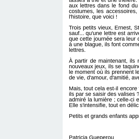
tasses à thé et une théière. 
aux lettres dans le fond du
costumes, les accessoires, 
l'histoire, que voici !
Trois petits vieux, Ernest, 
sauf... qu'une lettre est arriv
que cette journée sera leur d
à une blague, ils font comme 
lettres.
À partir de maintenant, ils
nouveaux jeux, ils se taquine
le moment où ils prennent le
de vie, d'amour, d'amitié, av
Mais, tout cela est-il encor
ils par se saisir des valises 
admiré la lumière ; celle-ci 
Elle s'intensifie, tout en dél
Petits et grands enfants appr
Patricia Gueperou