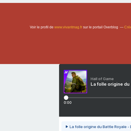
Voir le profil de
www.vivantmag.fr
sur le portail Overblog
Crée
Hall of Game
La folle origine du
0:00
La folle origine du Battle Royale -