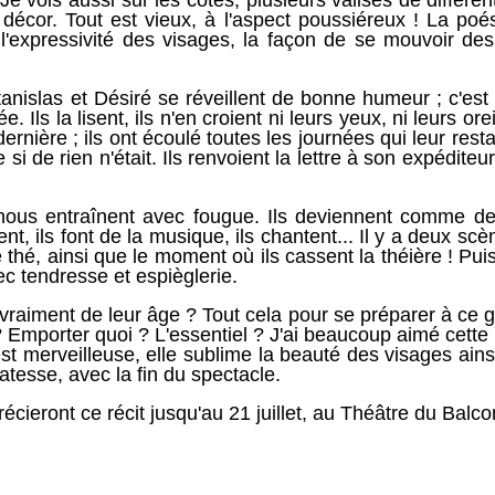
Je vois aussi sur les côtés, plusieurs valises de différente
 décor. Tout est vieux, à l'aspect poussiéreux ! La poés
l'expressivité des visages, la façon de se mouvoir des 
Stanislas et Désiré se réveillent de bonne humeur ; c'es
ée. Ils la lisent, ils n'en croient ni leurs yeux, ni leurs orei
ernière ; ils ont écoulé toutes les journées qui leur resta
si de rien n'était. Ils renvoient la lettre à son expéditeu
 nous entraînent avec fougue. Ils deviennent comme des 
nt, ils font de la musique, ils chantent... Il y a deux sc
 thé, ainsi que le moment où ils cassent la théière ! Puis
ec tendresse et espièglerie.
e vraiment de leur âge ? Tout cela pour se préparer à ce 
? Emporter quoi ? L'essentiel ? J'ai beaucoup aimé cette pi
est merveilleuse, elle sublime la beauté des visages ains
icatesse, avec la fin du spectacle. 
écieront ce récit jusqu'au 21 juillet, au Théâtre du Balc