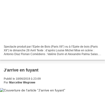
Spectacle produit par l’Epée de Bois (Paris XII°) vu à l’Epée de bois (Paris
XII°) le dimanche 28 Avril Texte : d’après Louise Michel Mise en scène :
Antonio Diaz Florian Comédiens : Valérie Durin et Alexandre Palma Salas.
Genre : théâtre Durée : 1H15...
J'arrive en fuyant
Publié le 18/06/2019 à 23:09
Par
Marceline Wegrowe