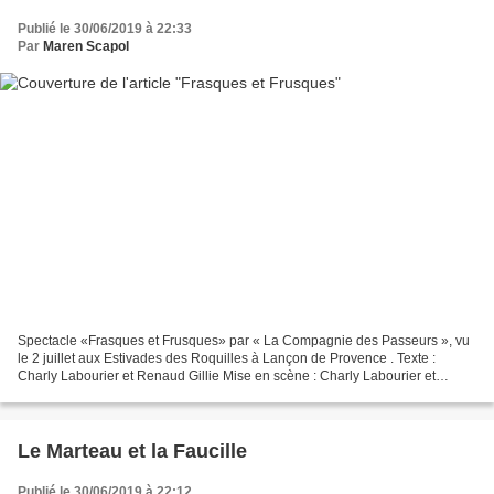
Publié le 30/06/2019 à 22:33
Par
Maren Scapol
Spectacle «Frasques et Frusques» par « La Compagnie des Passeurs », vu
le 2 juillet aux Estivades des Roquilles à Lançon de Provence . Texte :
Charly Labourier et Renaud Gillie Mise en scène : Charly Labourier et
Renaud Gillie Comédiens : Renaud Gillier,...
Le Marteau et la Faucille
Publié le 30/06/2019 à 22:12