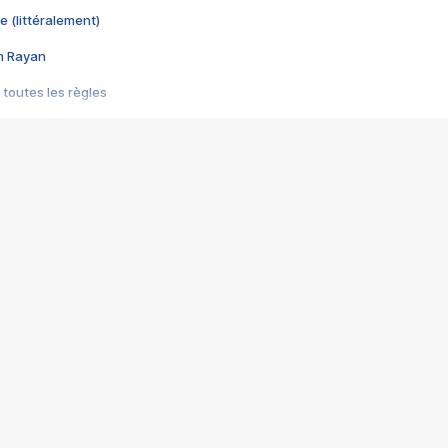
e (littéralement)
im Rayan
 toutes les règles
s les jeux vidéo
us choquant de Rockstar ? - Le scandale BULLY
e plus moche de Steam
du RÊVE tourne au CAUCHEMAR
pendant 8 heures
it… à tort
umiliés par un jeu vidéo
ire - Final Fantasy 8
ti un empire - Age of Empires