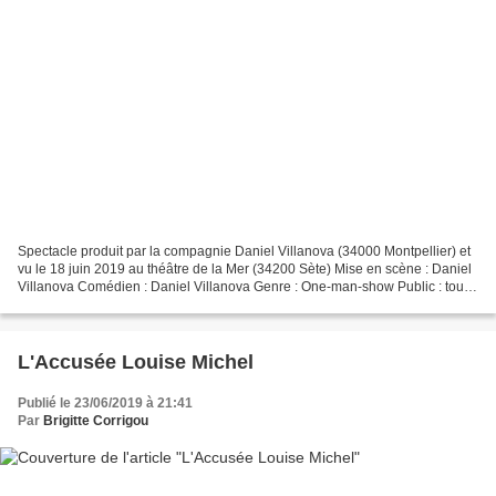
Spectacle produit par la compagnie Daniel Villanova (34000 Montpellier) et
vu le 18 juin 2019 au théâtre de la Mer (34200 Sète) Mise en scène : Daniel
Villanova Comédien : Daniel Villanova Genre : One-man-show Public : tout
public Durée : 1h30 Daniel...
L'Accusée Louise Michel
Publié le 23/06/2019 à 21:41
Par
Brigitte Corrigou