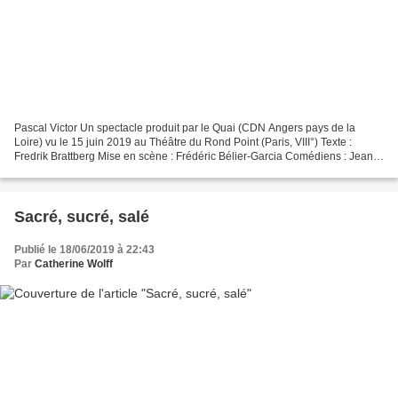
Pascal Victor Un spectacle produit par le Quai (CDN Angers pays de la
Loire) vu le 15 juin 2019 au Théâtre du Rond Point (Paris, VIII°) Texte :
Fredrik Brattberg Mise en scène : Frédéric Bélier-Garcia Comédiens : Jean-
Charles Clichet, Camille Chamoux,...
Sacré, sucré, salé
Publié le 18/06/2019 à 22:43
Par
Catherine Wolff