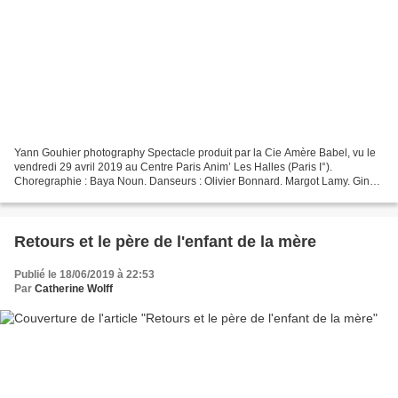
Yann Gouhier photography Spectacle produit par la Cie Amère Babel, vu le
vendredi 29 avril 2019 au Centre Paris Anim’ Les Halles (Paris I°).
Choregraphie : Baya Noun. Danseurs : Olivier Bonnard. Margot Lamy. Ginot
Tojiva Genre : Danse. Lumieres : Rémi...
Retours et le père de l'enfant de la mère
Publié le 18/06/2019 à 22:53
Par
Catherine Wolff