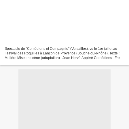
Spectacle de "Comédiens et Compagnie" (Versailles), vu le 1er juillet au
Festival des Roquilles à Lançon de Provence (Bouche-du-Rhône). Texte :
Molière Mise en scène (adaptation) : Jean Hervé Appéré Comédiens : Fred
Barthoumeyrou, , Valérie Français,...