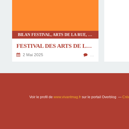
BILAN FESTIVAL, ARTS DE LA RUE, SPECTACLE TOUT PUBLIC
FESTIVAL DES ARTS DE LA RUE : PÂQUES AU PONT
2 Mai 2025
…
Voir le profil de
www.vivantmag.fr
sur le portail Overblog
Crée