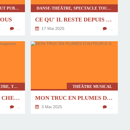
CLASSIQUE, SPECTACLE TOUT PUBLIC, THÉÂTRE, THÉÂTRE CONTEMPORAIN REVISITÉ
DANSE-THÉÂTRE, SPECTACLE TOUT PUBLIC, SPECTACLE MUSICAL, THÉÂTRE CONTEMPORAIN REVISITÉ
NOUS
CE QU' IL RESTE DEPUIS LA RIVE
…
17 Mai 2025
…
SPECTACLE ADULTES, THÉÂTRE, THÉÂTRE CONTEMPORAIN
THÉÂTRE MUSICAL
JOURNÉE DE NOCES CHEZ LES CROMAGNONS
MON TRUC EN PLUMES D’AUTEUR-E-S
…
3 Mai 2025
…