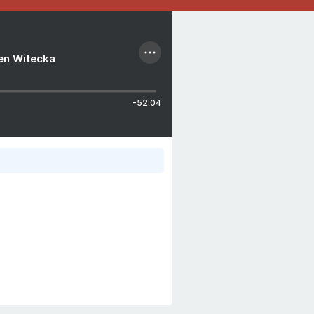
ien Witecka
-52:04