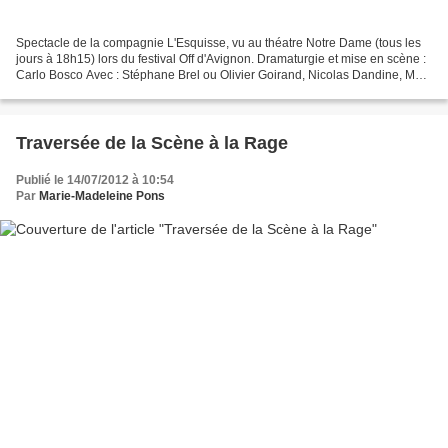
Spectacle de la compagnie L'Esquisse, vu au théatre Notre Dame (tous les
jours à 18h15) lors du festival Off d'Avignon. Dramaturgie et mise en scène :
Carlo Bosco Avec : Stéphane Brel ou Olivier Goirand, Nicolas Dandine, Marc
Faget et Jérome Jalabert...
Traversée de la Scène à la Rage
Publié le 14/07/2012 à 10:54
Par
Marie-Madeleine Pons