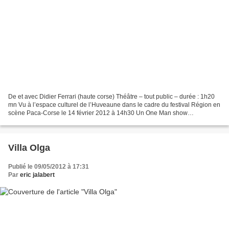
De et avec Didier Ferrari (haute corse) Théâtre – tout public – durée : 1h20
mn Vu à l’espace culturel de l’Huveaune dans le cadre du festival Région en
scène Paca-Corse le 14 février 2012 à 14h30 Un One Man show
autobiographique qui raconte le parcours...
Villa Olga
Publié le 09/05/2012 à 17:31
Par
eric jalabert