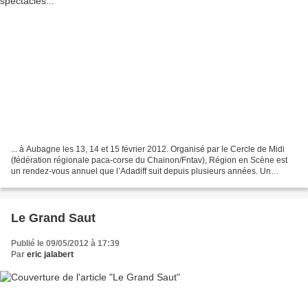
... à Aubagne les 13, 14 et 15 février 2012. Organisé par le Cercle de Midi
(fédération régionale paca-corse du Chainon/Fntav), Région en Scène est
un rendez-vous annuel que l’Adadiff suit depuis plusieurs années. Un
système monte-charge qui a fait ses...
Le Grand Saut
Publié le 09/05/2012 à 17:39
Par
eric jalabert