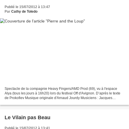
Publié le 15/07/2012 à 13:47
Par
Cathy de Toledo
Spectacle de la compagnie Heavy Fingers/AMD Prod (69), vu à l'espace
Alya (tous les jours à 16h20) lors du festival Off d'Avignon. D’après le texte
de Prokofiev Musique originale d'Arnaud Jourdy Musiciens : Jacques
Ponthus, Arnaud Jourdy, Manuel Fillat,...
Le Vilain pas Beau
Publié le 15/07/2012 à 13:41