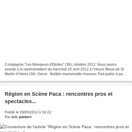
Compagnie "Les Mangeurs d'Etoiles" (38), création 2012. Nous avons
assisté à la représentation du mercredi 25 avril 2012 à l’Heure Bleue de St
Martin d’Hères (38). Genre : théâtre-marionnette-chanson Tout public à partir
de 10 ans Durée : 1h30 Dès notre...
Région en Scène Paca : rencontres pros et
spectacles...
Publié le 09/05/2012 à 18:22
Par
eric jalabert