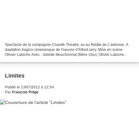
Spectacle de la compagnie Chaotik Théatre, vu au théâte de L'adresse. A
daptation tragico-clownesque de l'oeuvre d'Alfred jarry. Mise en scène :
Olivier Labiche Avec : Juliette Mouchonnat (Mère Ubu), Olivier Labiche
(Père Ubu) et Éric Afergan (Tous les...
Limites
Publié le 13/07/2012 à 12:54
Par
François Polge