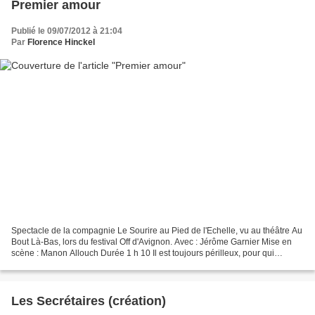
Premier amour
Publié le 09/07/2012 à 21:04
Par
Florence Hinckel
Spectacle de la compagnie Le Sourire au Pied de l'Echelle, vu au théâtre Au
Bout Là-Bas, lors du festival Off d'Avignon. Avec : Jérôme Garnier Mise en
scène : Manon Allouch Durée 1 h 10 Il est toujours périlleux, pour qui
connaît et aime un texte, d'en...
Les Secrétaires (création)