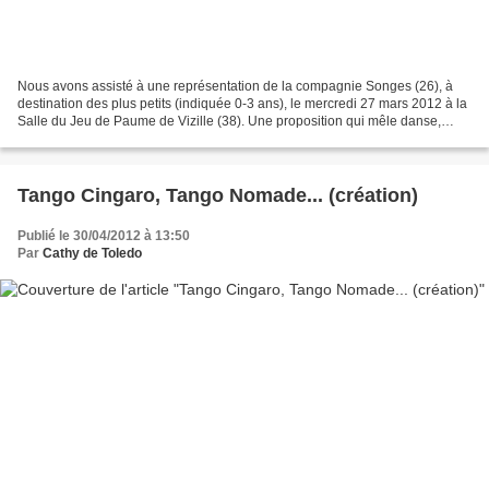
Nous avons assisté à une représentation de la compagnie Songes (26), à
destination des plus petits (indiquée 0-3 ans), le mercredi 27 mars 2012 à la
Salle du Jeu de Paume de Vizille (38). Une proposition qui mêle danse,
théâtre, musique, cinéma d’animation,...
Tango Cingaro, Tango Nomade... (création)
Publié le 30/04/2012 à 13:50
Par
Cathy de Toledo