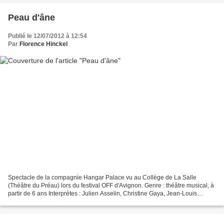
Peau d'âne
Publié le 12/07/2012 à 12:54
Par
Florence Hinckel
Spectacle de la compagnie Hangar Palace vu au Collège de La Salle
(Théâtre du Préau) lors du festival OFF d'Avignon. Genre : théâtre musical, à
partir de 6 ans Interprètes : Julien Asselin, Christine Gaya, Jean-Louis
Kamoun, Cathy Ruiz Mise en scène :...