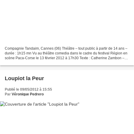
Compagnie Tandaim, Cannes (06) Théâtre – tout public à partir de 14 ans –
durée : 1h15 mn Vu au théâtre comedia dans le cadre du festival Région en
scène Paca-Corse le 13 février 2012 à 17h30 Texte : Catherine Zambon –
Mise en scène : Alexandra Tobelaim...
Loupiot la Peur
Publié le 09/05/2012 à 15:55
Par
Véronique Pedrero