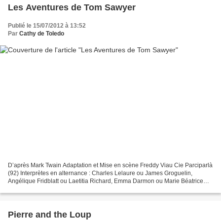
Les Aventures de Tom Sawyer
Publié le 15/07/2012 à 13:52
Par
Cathy de Toledo
D’après Mark Twain Adaptation et Mise en scène Freddy Viau Cie Parciparlà
(92) Interprètes en alternance : Charles Lelaure ou James Groguelin,
Angélique Fridblatt ou Laetitia Richard, Emma Darmon ou Marie Béatrice
Dardenne, Régis Chaussard ou Freddy Viau,...
Pierre and the Loup