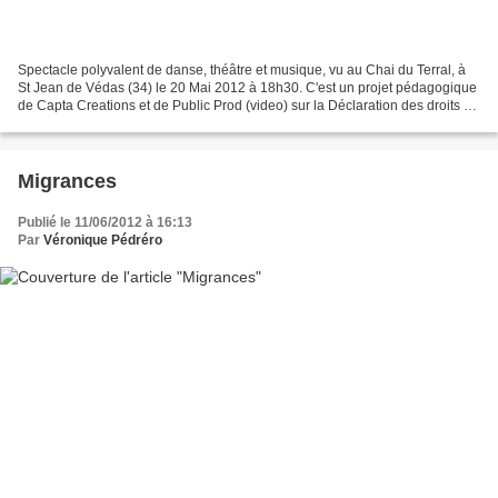
Spectacle polyvalent de danse, théâtre et musique, vu au Chai du Terral, à
St Jean de Védas (34) le 20 Mai 2012 à 18h30. C'est un projet pédagogique
de Capta Creations et de Public Prod (video) sur la Déclaration des droits de
l'homme et du citoyen. Tous...
Migrances
Publié le 11/06/2012 à 16:13
Par
Véronique Pédréro