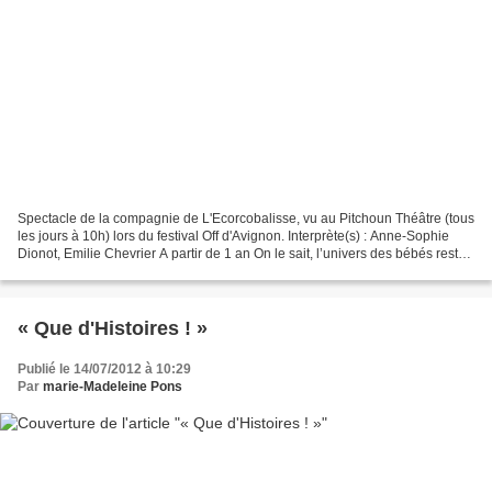
Spectacle de la compagnie de L'Ecorcobalisse, vu au Pitchoun Théâtre (tous
les jours à 10h) lors du festival Off d'Avignon. Interprète(s) : Anne-Sophie
Dionot, Emilie Chevrier A partir de 1 an On le sait, l’univers des bébés reste
mystérieux, en grande...
« Que d'Histoires ! »
Publié le 14/07/2012 à 10:29
Par
marie-Madeleine Pons