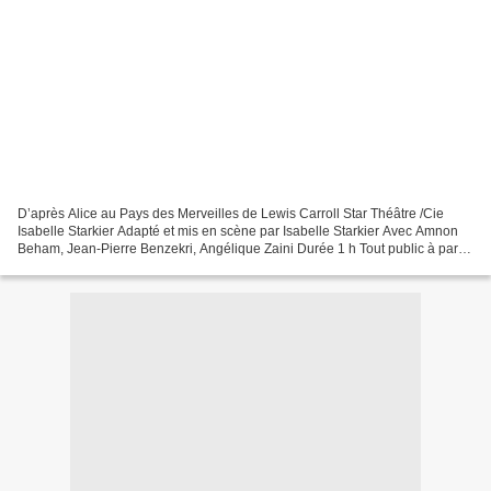
D’après Alice au Pays des Merveilles de Lewis Carroll Star Théâtre /Cie
Isabelle Starkier Adapté et mis en scène par Isabelle Starkier Avec Amnon
Beham, Jean-Pierre Benzekri, Angélique Zaini Durée 1 h Tout public à partir
de 8 ans Avignon OFF 2012, Condition...