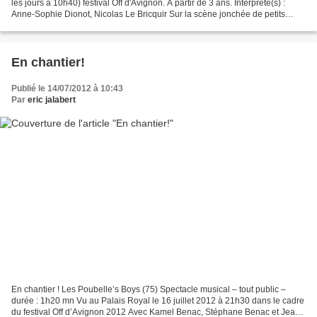
les jours à 10h40) festival Off d'Avignon. A partir de 3 ans. Interprète(s) :
Anne-Sophie Dionot, Nicolas Le Bricquir Sur la scène jonchée de petits
jouets et d’une grande valise...
En chantier!
Publié le 14/07/2012 à 10:43
Par
eric jalabert
En chantier ! Les Poubelle’s Boys (75) Spectacle musical – tout public –
durée : 1h20 mn Vu au Palais Royal le 16 juillet 2012 à 21h30 dans le cadre
du festival Off d’Avignon 2012 Avec Kamel Benac, Stéphane Benac et Jean