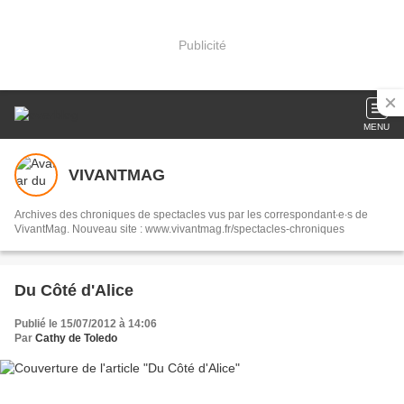
Publicité
MENU
VIVANTMAG
Archives des chroniques de spectacles vus par les correspondant∙e∙s de
VivantMag. Nouveau site : www.vivantmag.fr/spectacles-chroniques
Du Côté d'Alice
Publié le 15/07/2012 à 14:06
Par
Cathy de Toledo