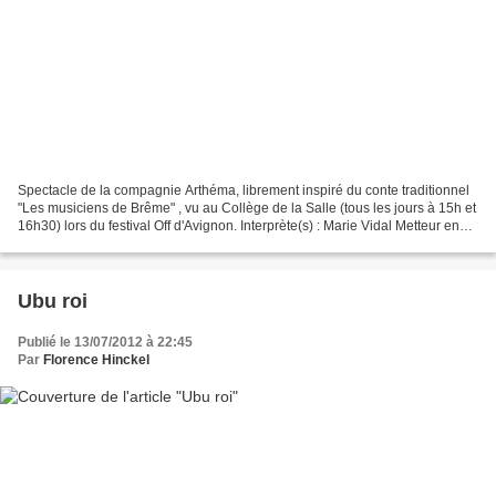
Spectacle de la compagnie Arthéma, librement inspiré du conte traditionnel
"Les musiciens de Brême" , vu au Collège de la Salle (tous les jours à 15h et
16h30) lors du festival Off d'Avignon. Interprète(s) : Marie Vidal Metteur en
scène : Alain Vidal...
Ubu roi
Publié le 13/07/2012 à 22:45
Par
Florence Hinckel