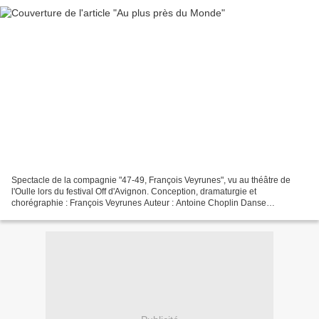
Spectacle de la compagnie "47-49, François Veyrunes", vu au théâtre de
l'Oulle lors du festival Off d'Avignon. Conception, dramaturgie et
chorégraphie : François Veyrunes Auteur : Antoine Choplin Danse
contemporaine avec Jérémy Kouyoumdjian, Sylvère Lamotte,...