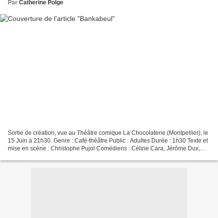
Par
Catherine Polge
Sortie de création, vue au Théâtre comique La Chocolaterie (Montpellier), le
15 Juin à 21h30. Genre : Café-théâtre Public : Adultes Durée : 1h30 Texte et
mise en scène : Christophe Pujol Comédiens : Céline Cara, Jérôme Dux,
Christian Fabrice, Kévin Bourges...