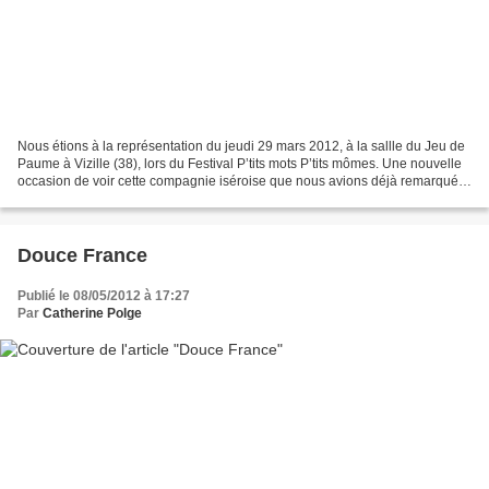
Nous étions à la représentation du jeudi 29 mars 2012, à la sallle du Jeu de
Paume à Vizille (38), lors du Festival P’tits mots P’tits mômes. Une nouvelle
occasion de voir cette compagnie iséroise que nous avions déjà remarquée
l’an dernier, avec "Gropopotam...
Douce France
Publié le 08/05/2012 à 17:27
Par
Catherine Polge