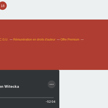
18
C.G.U.
Rémunération en droits d'auteur
Offre Premium
ien Witecka
-52:04