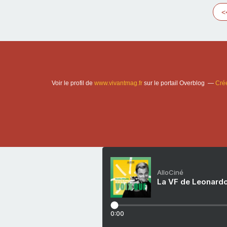
<
Voir le profil de
www.vivantmag.fr
sur le portail Overblog
Crée
AlloCiné
La VF de Leonardo
0:00