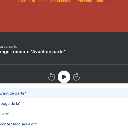
Cookies et données personnelles
Préférences cookies
Purecharts
ngeli raconte "Avant de partir"
vant de partir"
Bouge de là"
 vite"
conte "Jacques a dit"