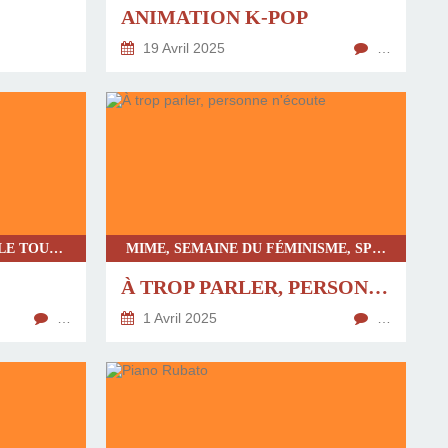
ANIMATION K-POP
19 Avril 2025
…
DANSE-THÉÂTRE, SPECTACLE TOUT PUBLIC, CHRONIQUE UNIVERSITÉ D'AVIGNON, DANSE CONTEMPORAINE
MIME, SEMAINE DU FÉMINISME, SPECTACLE TOUT PUBLIC, ONE WOMAN SHOW, THÉÂTRE, SEUL EN SCÈNE
À TROP PARLER, PERSONNE N'ÉCOUTE
…
1 Avril 2025
…