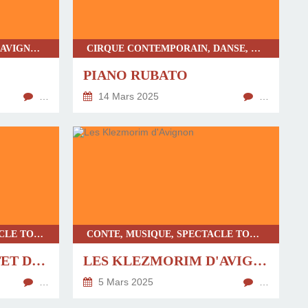
CHRONIQUE UNIVERSITÉ D'AVIGNON, DANSE-THÉÂTRE, SPECTACLE JEUNE PUBLIC, SPECTACLE TOUT PUBLIC
CIRQUE CONTEMPORAIN, DANSE, MUSIQUE, SPECTACLE TOUT PUBLIC
PIANO RUBATO
…
14 Mars 2025
…
MUSIQUE BALKAN, SPECTACLE TOUT PUBLIC, CONCERT, CHRONIQUE UNIVERSITÉ D'AVIGNON
CONTE, MUSIQUE, SPECTACLE TOUT PUBLIC, SPECTACLE MUSICAL
CONCERT DU QUINTET DE PIOCHE
LES KLEZMORIM D'AVIGNON
…
5 Mars 2025
…