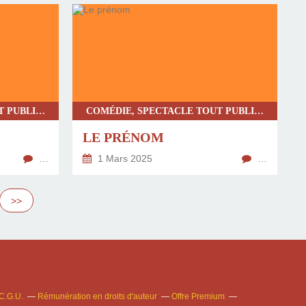
COMÉDIE, SPECTACLE TOUT PUBLIC, IMPROVISATION, THÉÂTRE CONTEMPORAIN, CHRONIQUE UNIVERSITÉ D'AVIGNON
COMÉDIE, SPECTACLE TOUT PUBLIC, THÉÂTRE CONTEMPORAIN, CHRONIQUE UNIVERSITÉ D'AVIGNON
LE PRÉNOM
…
1 Mars 2025
…
>>
C.G.U.
Rémunération en droits d'auteur
Offre Premium