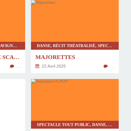
CHRONIQUE UNIVERSITÉ D'AVIGNON, CLASSIQUE, SPECTACLE TOUT PUBLIC, THÉÂTRE
DANSE, RÉCIT THÉATRALISÉ, SPECTACLE TOUT PUBLIC, CHRONIQUE UNIVERSITÉ D'AVIGNON
LES FOURBERIES DE SCAPIN
MAJORETTES
…
22 Avril 2025
…
SPECTACLE TOUT PUBLIC, DANSE, A PARTIR DE 12 ANS, CHRONIQUE UNIVERSITÉ D'AVIGNON