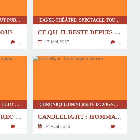
CLASSIQUE, SPECTACLE TOUT PUBLIC, THÉÂTRE, THÉÂTRE CONTEMPORAIN REVISITÉ
DANSE-THÉÂTRE, SPECTACLE TOUT PUBLIC, SPECTACLE MUSICAL, THÉÂTRE CONTEMPORAIN REVISITÉ
NOUS
CE QU' IL RESTE DEPUIS LA RIVE
…
17 Mai 2025
…
MARIONNETTE, SPECTACLE TOUT PUBLIC, THÉÂTRE CONTEMPORAIN
CHRONIQUE UNIVERSITÉ D'AVIGNON, MUSIQUE, SPECTACLE MUSICAL, SPECTACLE TOUT PUBLIC
DÉTAIL D'UN VASE GREC À FIGURES ROUGES
CANDLELIGHT : HOMMAGE À QUEEN
…
24 Avril 2025
…