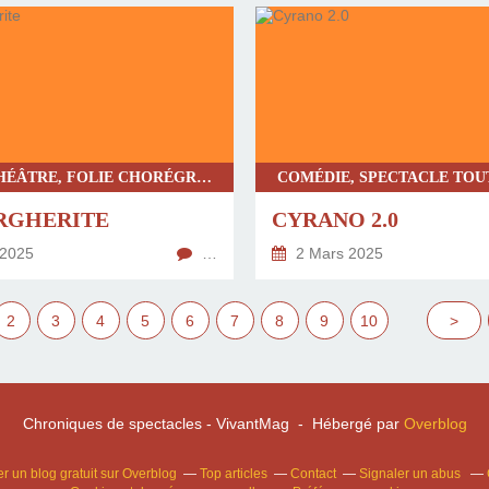
DANSE-THÉÂTRE, FOLIE CHORÉGRAPHIQUE, IMPROVISATION, SPECTACLE TOUT PUBLIC, CHRONIQUE UNIVERSITÉ D'AVIGNON
RGHERITE
CYRANO 2.0
 2025
…
2 Mars 2025
2
3
4
5
6
7
8
9
10
20
30
40
50
60
>
Chroniques de spectacles - VivantMag - Hébergé par
Overblog
r un blog gratuit sur Overblog
Top articles
Contact
Signaler un abus