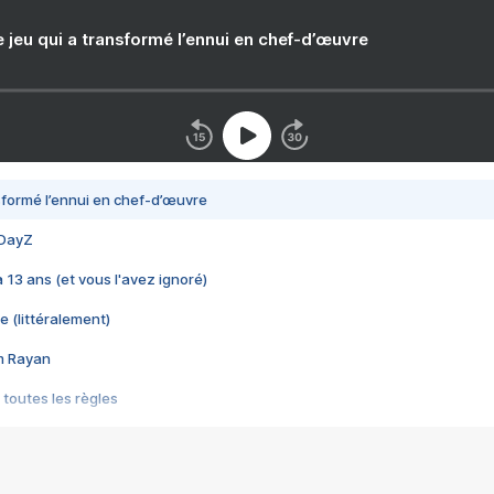
e jeu qui a transformé l’ennui en chef-d’œuvre
nsformé l’ennui en chef-d’œuvre
 DayZ
 a 13 ans (et vous l'avez ignoré)
e (littéralement)
im Rayan
 toutes les règles
s les jeux vidéo
us choquant de Rockstar ? - Le scandale BULLY