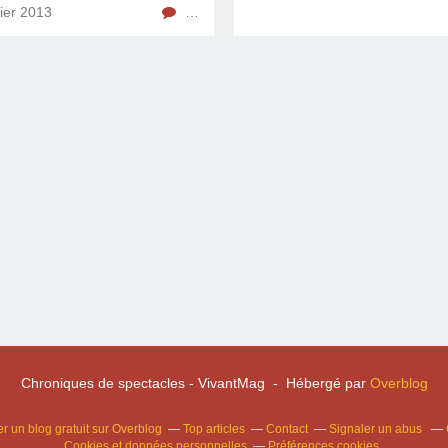
ier 2013
…
Chroniques de spectacles - VivantMag - Hébergé par
Overblog
r un blog gratuit sur Overblog
Top articles
Contact
Signaler un abus
Cookies et données personnelles
Préférences cookies