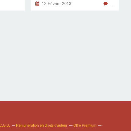
12 Février 2013
…
C.G.U.
Rémunération en droits d'auteur
Offre Premium