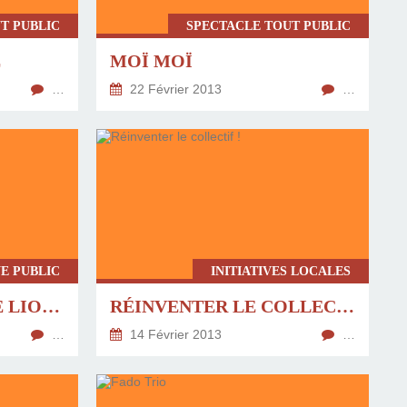
T PUBLIC
SPECTACLE TOUT PUBLIC
E
MOÏ MOÏ
…
22 Février 2013
…
E PUBLIC
INITIATIVES LOCALES
LE PETIT MONDE DE LIONNI
RÉINVENTER LE COLLECTIF !
…
14 Février 2013
…