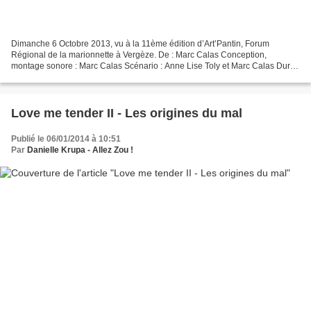
Dimanche 6 Octobre 2013, vu à la 11ème édition d’Art’Pantin, Forum
Régional de la marionnette à Vergèze. De : Marc Calas Conception,
montage sonore : Marc Calas Scénario : Anne Lise Toly et Marc Calas Durée
: 35 mn Public : à partir de 5 ans Jauge : 30...
Love me tender II - Les origines du mal
Publié le 06/01/2014 à 10:51
Par
Danielle Krupa - Allez Zou !