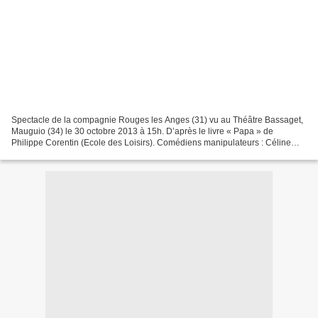
Spectacle de la compagnie Rouges les Anges (31) vu au Théâtre Bassaget,
Mauguio (34) le 30 octobre 2013 à 15h. D’après le livre « Papa » de
Philippe Corentin (Ecole des Loisirs). Comédiens manipulateurs : Céline
Pique et Jano Bonnin, ou Malika Gessinn...