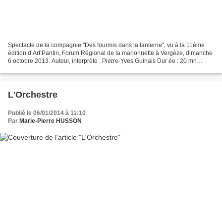
Spectacle de la compagnie "Des fourmis dans la lanterne", vu à la 11ème
édition d’Art’Pantin, Forum Régional de la marionnette à Vergèze, dimanche
6 octobre 2013. Auteur, interprète : Pierre-Yves Guinais Dur ée : 20 mn
Jauge : entre 80 et 150 personnes...
L'Orchestre
Publié le 06/01/2014 à 11:10
Par
Marie-Pierre HUSSON