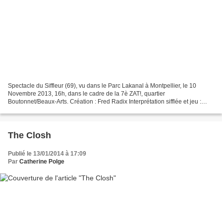
Spectacle du Siffleur (69), vu dans le Parc Lakanal à Montpellier, le 10
Novembre 2013, 16h, dans le cadre de la 7è ZAT!, quartier
Boutonnet/Beaux-Arts. Création : Fred Radix Interprétation sifflée et jeu :
Fred Radix (Le Siffleur) Régie : Clodine Tardy...
The Closh
Publié le 13/01/2014 à 17:09
Par
Catherine Polge