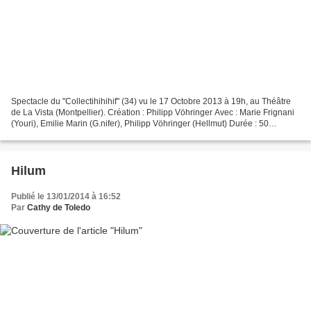
Spectacle du "Collectihihihif" (34) vu le 17 Octobre 2013 à 19h, au Théâtre
de La Vista (Montpellier). Création : Philipp Vöhringer Avec : Marie Frignani
(Youri), Emilie Marin (G.nifer), Philipp Vöhringer (Hellmut) Durée : 50
minutes Jauge: 500 Genre...
Hilum
Publié le 13/01/2014 à 16:52
Par
Cathy de Toledo