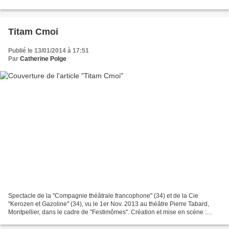
chant : Virginie Nieddu (Lulu), Amélie...
Titam Cmoi
Publié le 13/01/2014 à 17:51
Par
Catherine Polge
Spectacle de la "Compagnie théâtrale francophone" (34) et de la Cie
"Kerozen et Gazoline" (34), vu le 1er Nov. 2013 au théâtre Pierre Tabard,
Montpellier, dans le cadre de "Festimômes". Création et mise en scène :
Damiane Goudet Avec : Nicolas Jankowski...