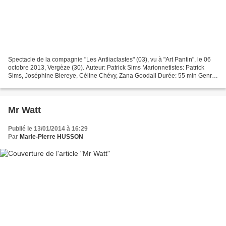
Spectacle de la compagnie "Les Antliaclastes" (03), vu à "Art Pantin", le 06
octobre 2013, Vergèze (30). Auteur: Patrick Sims Marionnetistes: Patrick
Sims, Joséphine Biereye, Céline Chévy, Zana Goodall Durée: 55 min Genre:
marionnettes Public: tout public...
Mr Watt
Publié le 13/01/2014 à 16:29
Par
Marie-Pierre HUSSON