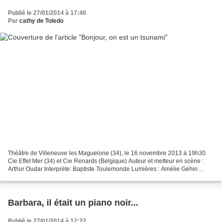
Publié le 27/01/2014 à 17:40
Par
cathy de Toledo
Théâtre de Villeneuve les Maguelone (34), le 16 novembre 2013 à 19h30.
Cie Effet Mer (34) et Cie Renards (Belgique) Auteur et metteur en scène :
Arthur Oudar Interprète: Baptiste Toulemonde Lumières : Amélie Géhin
Genre : Théâtre Public : tous à partir...
Barbara, il était un piano noir...
Publié le 27/01/2014 à 12:22