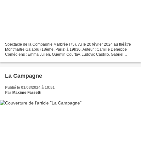
Spectacle de la Compagnie Marbrée (75), vu le 20 février 2024 au théâtre
Montmartre Galabru (18ème, Paris) à 19h30. Auteur : Camille Deheppe
Comédiens : Emma Julien, Quentin Courtay, Ludovic Castillo, Gabriel
Urludag Mise en scène : Juliana Trosselot...
La Campagne
Publié le 01/03/2024 à 10:51
Par
Maxime Farsetti