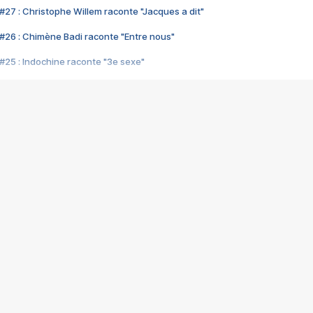
#27 : Christophe Willem raconte "Jacques a dit"
#26 : Chimène Badi raconte "Entre nous"
#25 : Indochine raconte "3e sexe"
#24 : Zaho raconte "C'est chelou"
#23 : Patrick Bruel raconte "Au café des délices"
#22 : Kyo raconte "Le chemin"
#21 : Nolwenn Leroy raconte "Cassé"
#20 : Patrick Hernandez raconte "Born to be alive"
#19 : Lorie raconte "Près de moi"
#18 : Michael Jones raconte "A nos actes manqués" (avec Jean-Jacque
#17 : Khaled raconte "Aïcha"
#16 : Corneille raconte "Parce qu'on vient de loin"