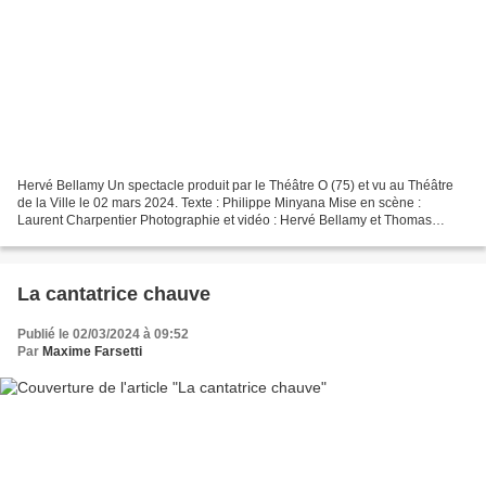
Hervé Bellamy Un spectacle produit par le Théâtre O (75) et vu au Théâtre
de la Ville le 02 mars 2024. Texte : Philippe Minyana Mise en scène :
Laurent Charpentier Photographie et vidéo : Hervé Bellamy et Thomas
Bouvet Son : François Geslin, Louen Poppé...
La cantatrice chauve
Publié le 02/03/2024 à 09:52
Par
Maxime Farsetti