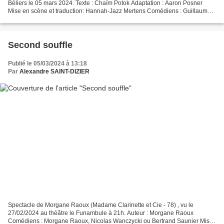
Béliers le 05 mars 2024. Texte : Chaïm Potok Adaptation : Aaron Posner
Mise en scène et traduction: Hannah-Jazz Mertens Comédiens : Guillaume
Bouchède, Stéphanie Caillol, Martin...
Second souffle
Publié le 05/03/2024 à 13:18
Par
Alexandre SAINT-DIZIER
Spectacle de Morgane Raoux (Madame Clarinette et Cie - 78) , vu le
27/02/2024 au théâtre le Funambule à 21h. Auteur : Morgane Raoux
Comédiens : Morgane Raoux, Nicolas Wanczycki ou Bertrand Saunier Mise