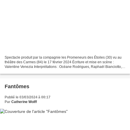
Spectacle produit par la compagnie les Promeneurs des Étoiles (30) vu au
théâtre des Carmes (84) le 17 février 2024 Écriture et mise en scène :
Valentine Venezia Interprétations : Océane Rodrigues, Raphaël Bianciotto,
Grégory Jimenez et Valentine Venezia...
Fantômes
Publié le 03/03/2024 à 00:17
Par
Catherine Wolff