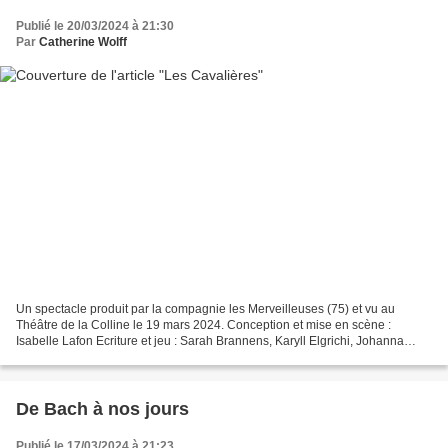
Publié le 20/03/2024 à 21:30
Par
Catherine Wolff
Un spectacle produit par la compagnie les Merveilleuses (75) et vu au
Théâtre de la Colline le 19 mars 2024. Conception et mise en scène :
Isabelle Lafon Ecriture et jeu : Sarah Brannens, Karyll Elgrichi, Johanna
Korthals Altes, Isabelle Lafon Genre :...
De Bach à nos jours
Publié le 17/03/2024 à 21:23