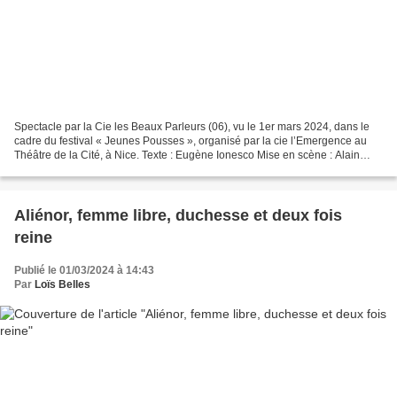
Spectacle par la Cie les Beaux Parleurs (06), vu le 1er mars 2024, dans le
cadre du festival « Jeunes Pousses », organisé par la cie l’Emergence au
Théâtre de la Cité, à Nice. Texte : Eugène Ionesco Mise en scène : Alain
Terrat Jeu : Jessica Mollar, Sohalia...
Aliénor, femme libre, duchesse et deux fois
reine
Publié le 01/03/2024 à 14:43
Par
Loïs Belles