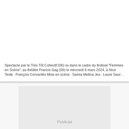
Spectacle par le Très Tôt Collectif (06) vu dans le cadre du festival "Femmes
en Scène", au théâtre Francis Gag (06) le mercredi 6 mars 2024, à Nice
Texte : François Cervantès Mise en scène : Samia Metina Jeu : Laure Sauret
Lumière : Olivier Baert Maquillage...
Publicité