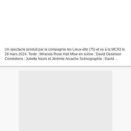
Un spectacle produit par la compagnie les Lieux-dits (75) et vu à la MC93 le
28 mars 2024. Texte : Miranda Rose Hall Mise en scène : David Geselson
Comédiens : Juliette Navis et Jérémie Arcache Scénographie : David
Geselson, Jérémie Papin Lumières : Jérémie...